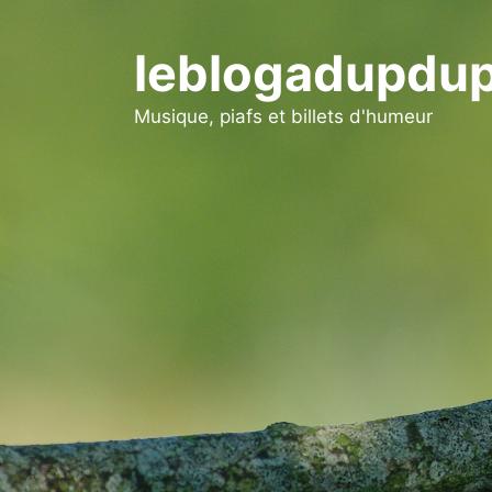
Aller
au
leblogadupdup
contenu
Musique, piafs et billets d'humeur