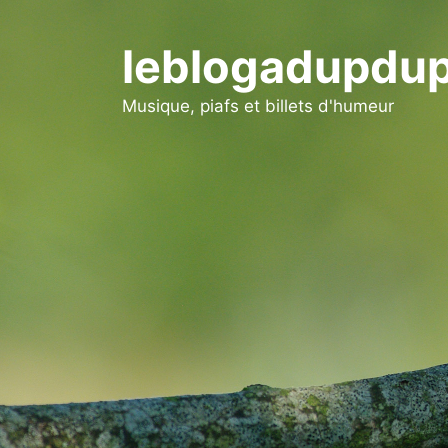
Aller
au
leblogadupdup
contenu
Musique, piafs et billets d'humeur