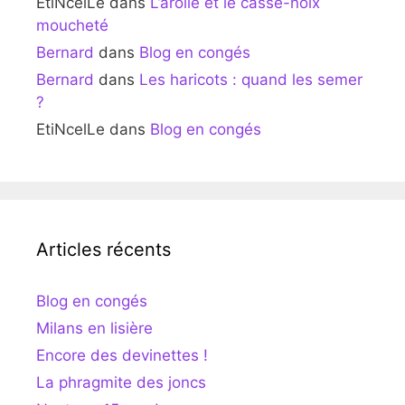
EtiNcelLe
dans
L’arolle et le casse-noix
moucheté
Bernard
dans
Blog en congés
Bernard
dans
Les haricots : quand les semer
?
EtiNcelLe
dans
Blog en congés
Articles récents
Blog en congés
Milans en lisière
Encore des devinettes !
La phragmite des joncs