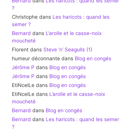
Bernard
dans
Les haricots : quand les semer
?
Christophe
dans
Les haricots : quand les
semer ?
Bernard
dans
L’arolle et le casse-noix
moucheté
Florent
dans
Steve ‘n’ Seagulls (1)
humeur déconnante
dans
Blog en congés
Jérôme P
dans
Blog en congés
Jérôme P
dans
Blog en congés
EtiNcelLe
dans
Blog en congés
EtiNcelLe
dans
L’arolle et le casse-noix
moucheté
Bernard
dans
Blog en congés
Bernard
dans
Les haricots : quand les semer
?