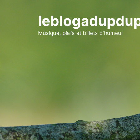
Aller
au
leblogadupdup
contenu
Musique, piafs et billets d'humeur