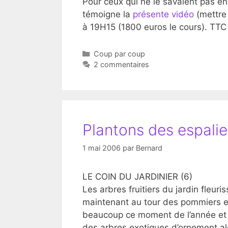
Pour ceux qui ne le savaient pas en
témoigne la
présente vidéo
(mettre 
à 19H15 (1800 euros le cours). TTC
Catégories
Coup par coup
2 commentaires
Plantons des espalie
1 mai 2006
par
Bernard
LE COIN DU JARDINIER (6)
Les arbres fruitiers du jardin fleuri
maintenant au tour des pommiers et 
beaucoup ce moment de l’année et 
des arbres exotiques d’ornement alors