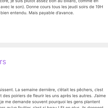
core, je suis plutôt assez bon au billard, comme en
avec le son). Donne cours tous les jeudi soirs de 19H
 bien entendu. Mais payable d’avance.
rs
ssissent. La semaine dernière, c’était les pêchers, c’est
des poiriers de fleurir les uns après les autres. J’aime
je me demande souvent pourquoi les gens plantent
 qu’un fruitier, c’est si beau ! Et en plus, ils donnent