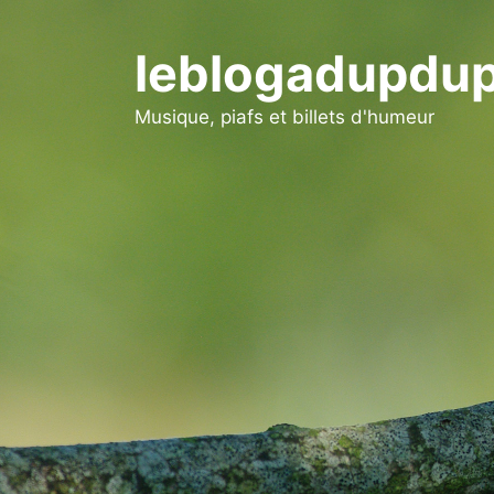
Aller
au
leblogadupdup
contenu
Musique, piafs et billets d'humeur