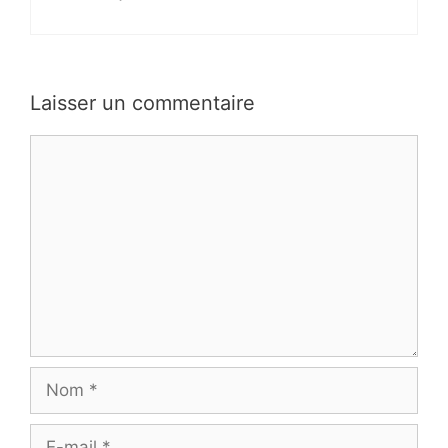
Laisser un commentaire
Commentaire
Nom
E-