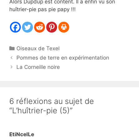
Alors Dupdup est content. Il a enfin vu son
huîtrier-pie pas pie papy !!!
Catégories
Oiseaux de Texel
Pommes de terre en expérimentation
La Corneille noire
6 réflexions au sujet de
“L’huîtrier-pie (5)”
EtiNcelLe