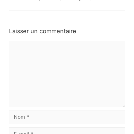
Laisser un commentaire
Commentaire
Nom
E-