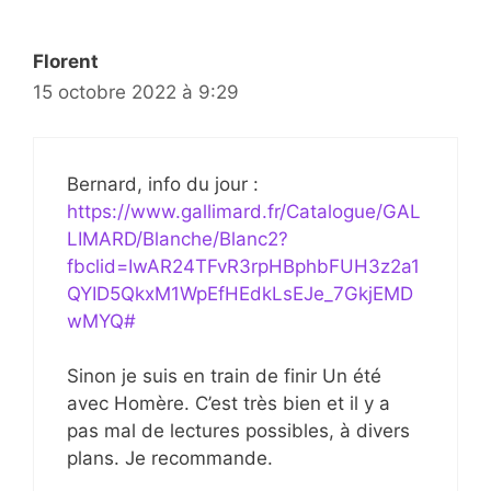
Florent
15 octobre 2022 à 9:29
Bernard, info du jour :
https://www.gallimard.fr/Catalogue/GAL
LIMARD/Blanche/Blanc2?
fbclid=IwAR24TFvR3rpHBphbFUH3z2a1
QYID5QkxM1WpEfHEdkLsEJe_7GkjEMD
wMYQ#
Sinon je suis en train de finir Un été
avec Homère. C’est très bien et il y a
pas mal de lectures possibles, à divers
plans. Je recommande.