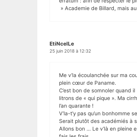
erratum : afin de respecter le plu
» Academie de Billard, mais 
EtiNcelLe
25 juin 2018 à 12:32
Me v’la écoulanchée sur ma couv
plein cœur de Paname.
C’est bon de somnoler quand il p
litrons de « qui pique ». Ma ci
l’an quarante !
V’la-t’y pas qu’un bonhomme se r
Serait plutôt des académiés à s
Allons bon … Le v’là en pleine e
fais les frais.