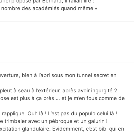
riel proposé par Bernard, il fallait lire :
au nombre des académiés quand même «
erture, bien à l’abri sous mon tunnel secret en
leut à seau à l’extérieur, après avoir ingurgité 2
rrhose est plus à ça près … et je m’en fous comme de
applique. Ouh là ! L’est pas du populo celui là !
e trimbaler avec un pébroque et un galurin !
xcitation glandulaire. Evidemment, c’est bibi qui en