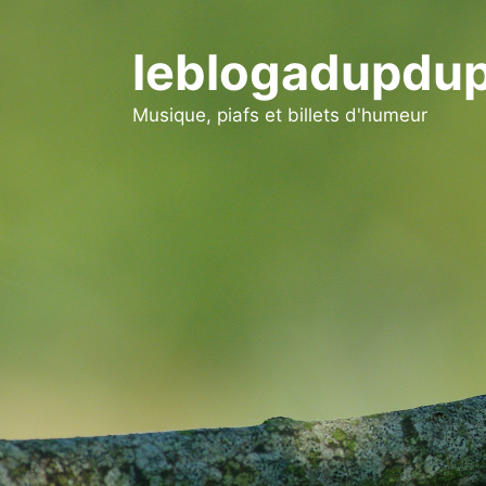
Aller
au
leblogadupdup
contenu
Musique, piafs et billets d'humeur