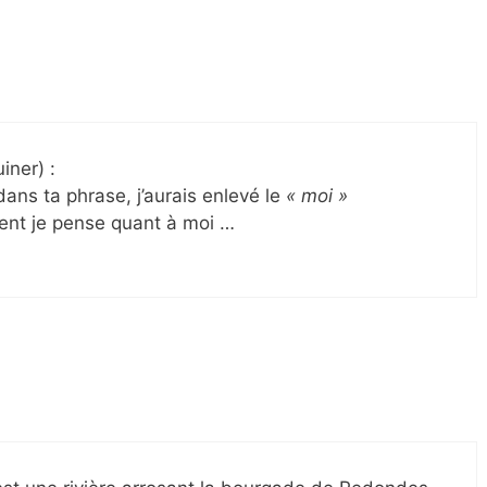
iner) :
dans ta phrase, j’aurais enlevé le
« moi »
ment je pense quant à moi …