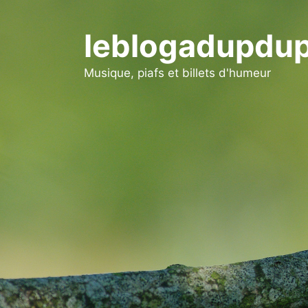
Aller
au
leblogadupdup
contenu
Musique, piafs et billets d'humeur