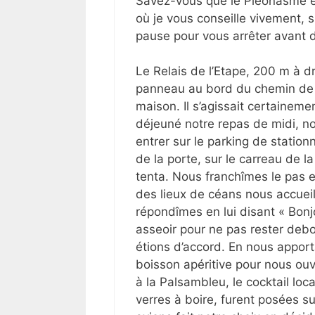
Savez-vous que le Pléonasme e
où je vous conseille vivement, 
pause pour vous arrêter avant d
Le Relais de l’Etape, 200 m à dro
panneau au bord du chemin de l
maison. Il s’agissait certainem
déjeuné notre repas de midi, n
entrer sur le parking de station
de la porte, sur le carreau de l
tenta. Nous franchîmes le pas en
des lieux de céans nous accueil
répondîmes en lui disant « Bonjo
asseoir pour ne pas rester deb
étions d’accord. En nous appo
boisson apéritive pour nous ou
à la Palsambleu, le cocktail lo
verres à boire, furent posées s