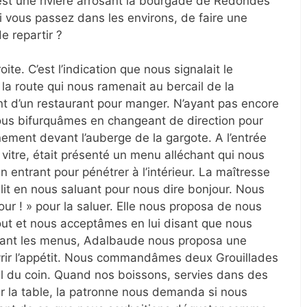
st une rivière arrosant la bourgade de Redondes
si vous passez dans les environs, de faire une
e repartir ?
ite. C’est l’indication que nous signalait le
a route qui nous ramenait au bercail de la
ent d’un restaurant pour manger. N’ayant pas encore
ous bifurquâmes en changeant de direction pour
nement devant l’auberge de la gargote. A l’entrée
a vitre, était présenté un menu alléchant qui nous
 entrant pour pénétrer à l’intérieur. La maîtresse
lit en nous saluant pour nous dire bonjour. Nous
ur ! » pour la saluer. Elle nous proposa de nous
out et nous acceptâmes en lui disant que nous
rtant les menus, Adalbaude nous proposa une
vrir l’appétit. Nous commandâmes deux Grouillades
cal du coin. Quand nos boissons, servies dans des
ur la table, la patronne nous demanda si nous