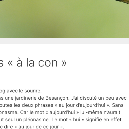
 « à la con »
g avec le sourire.
ans une jardinerie de Besançon. J’ai discuté un peu avec
 toutes les deux phrases « au jour d’aujourd’hui ». Sans
éonasme. Car le mot « aujourd’hui » lui-même n’aurait
tout seul un pléonasme. Le mot « hui » signifie en effet
c dire « au jour de ce jour ».