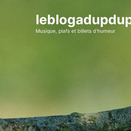
Aller
au
leblogadupdup
contenu
Musique, piafs et billets d'humeur