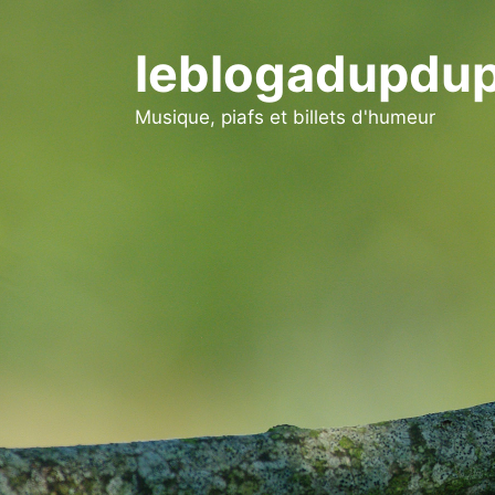
Aller
au
leblogadupdup
contenu
Musique, piafs et billets d'humeur