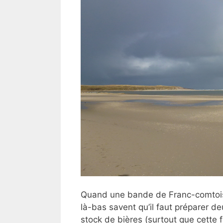
Quand une bande de Franc-comtoi
là-bas savent qu’il faut préparer d
stock de bières (surtout que cette f