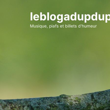
Aller
au
leblogadupdup
contenu
Musique, piafs et billets d'humeur