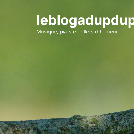
Aller
au
leblogadupdup
contenu
Musique, piafs et billets d'humeur