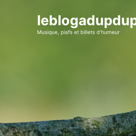
Aller
au
leblogadupdup
contenu
Musique, piafs et billets d'humeur