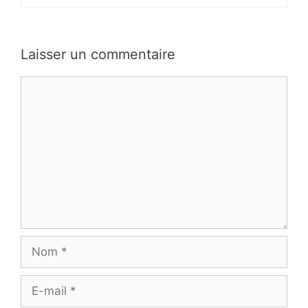
Laisser un commentaire
Commentaire
Nom
E-
mail