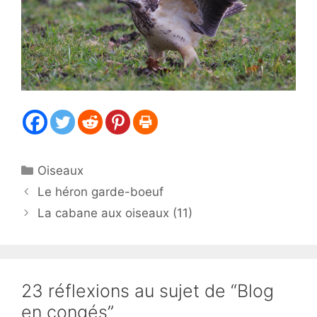
Catégories
Oiseaux
Le héron garde-boeuf
La cabane aux oiseaux (11)
23 réflexions au sujet de “Blog
en congés”