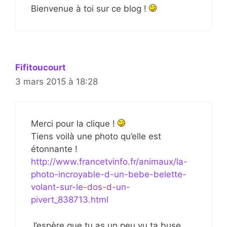
Bienvenue à toi sur ce blog !
Fifitoucourt
3 mars 2015 à 18:28
Merci pour la clique !
Tiens voilà une photo qu’elle est
étonnante !
http://www.francetvinfo.fr/animaux/la-
photo-incroyable-d-un-bebe-belette-
volant-sur-le-dos-d-un-
pivert_838713.html
J’espère que tu as un peu vu ta buse