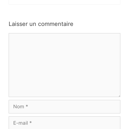
Laisser un commentaire
Commentaire
Nom
E-
mail