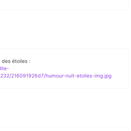
 des étoiles :
lite-
232/216091926d7/humour-nuit-etoiles-img.jpg