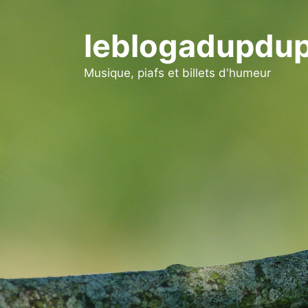
Aller
au
leblogadupdup
contenu
Musique, piafs et billets d'humeur