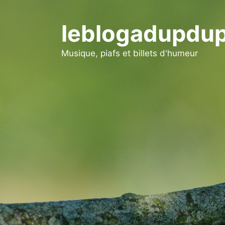
Aller
au
leblogadupdup
contenu
Musique, piafs et billets d'humeur