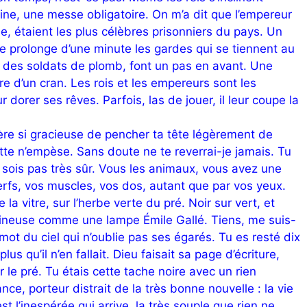
aine, une messe obligatoire. On m’a dit que l’empereur
, étaient les plus célèbres prisonniers du pays. Un
 se prolonge d’une minute les gardes qui se tiennent au
 des soldats de plomb, font un pas en avant. Une
re d’un cran. Les rois et les empereurs sont les
dorer ses rêves. Parfois, las de jouer, il leur coupe la
ère si gracieuse de pencher ta tête légèrement de
ette n’empèse. Sans doute ne te reverrai-je jamais. Tu
 sois pas très sûr. Vous les animaux, vous avez une
nerfs, vos muscles, vos dos, autant que par vos yeux.
e la vitre, sur l’herbe verte du pré. Noir sur vert, et
mineuse comme une lampe Émile Gallé. Tiens, me suis-
 mot du ciel qui n’oublie pas ses égarés. Tu es resté dix
us qu’il n’en fallait. Dieu faisait sa page d’écriture,
 le pré. Tu étais cette tache noire avec un rien
nce, porteur distrait de la très bonne nouvelle : la vie
est l’inespérée qui arrive, la très souple que rien ne