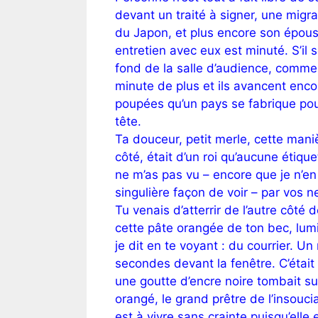
devant un traité à signer, une migr
du Japon, et plus encore son épouse
entretien avec eux est minuté. S’il
fond de la salle d’audience, comme
minute de plus et ils avancent enco
poupées qu’un pays se fabrique pour 
tête.
Ta douceur, petit merle, cette mani
côté, était d’un roi qu’aucune étiqu
ne m’as pas vu – encore que je n’en
singulière façon de voir – par vos 
Tu venais d’atterrir de l’autre côté d
cette pâte orangée de ton bec, lu
je dit en te voyant : du courrier. Un
secondes devant la fenêtre. C’était pl
une goutte d’encre noire tombait sur
orangé, le grand prêtre de l’insoucia
est à vivre sans crainte puisqu’elle 