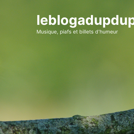
Aller
au
leblogadupdup
contenu
Musique, piafs et billets d'humeur