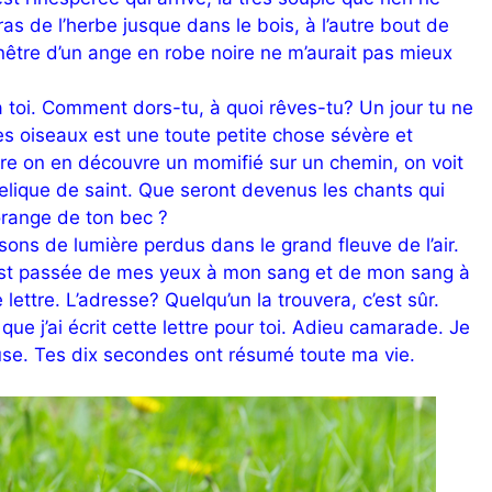
ras de l’herbe jusque dans le bois, à l’autre bout de
être d’un ange en robe noire ne m’aurait pas mieux
 à toi. Comment dors-tu, à quoi rêves-tu? Un jour tu ne
es oiseaux est une toute petite chose sévère et
re on en découvre un momifié sur un chemin, on voit
relique de saint. Que seront devenus les chants qui
orange de ton bec ?
frissons de lumière perdus dans le grand fleuve de l’air.
, est passée de mes yeux à mon sang et de mon sang à
e lettre. L’adresse? Quelqu’un la trouvera, c’est sûr.
ue j’ai écrit cette lettre pour toi. Adieu camarade. Je
euse. Tes dix secondes ont résumé toute ma vie.