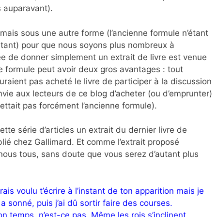
s auparavant).
 mais sous une autre forme (l’ancienne formule n’étant
utant) pour que nous soyons plus nombreux à
idée de donner simplement un extrait de livre est venue
 formule peut avoir deux gros avantages : tout
raient pas acheté le livre de participer à la discussion
nvie aux lecteurs de ce blog d’acheter (ou d’emprunter)
ettait pas forcément l’ancienne formule).
e série d’articles un extrait du dernier livre de
blié chez Gallimard. Et comme l’extrait proposé
ous tous, sans doute que vous serez d’autant plus
ais voulu t’écrire à l’instant de ton apparition mais je
a sonné, puis j’ai dû sortir faire des courses.
son temps, n’est-ce pas. Même les rois s’inclinent