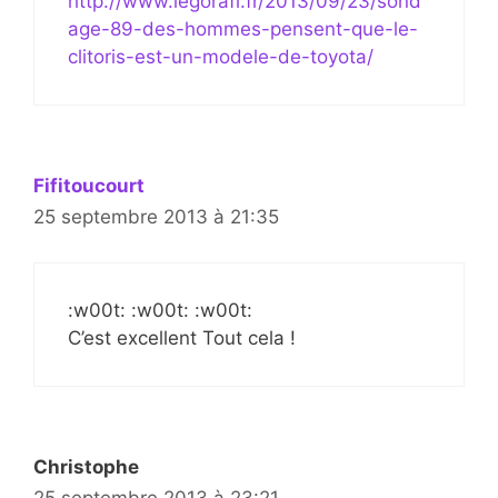
http://www.legorafi.fr/2013/09/23/sond
age-89-des-hommes-pensent-que-le-
clitoris-est-un-modele-de-toyota/
Fifitoucourt
25 septembre 2013 à 21:35
:w00t: :w00t: :w00t:
C’est excellent Tout cela !
Christophe
25 septembre 2013 à 23:21