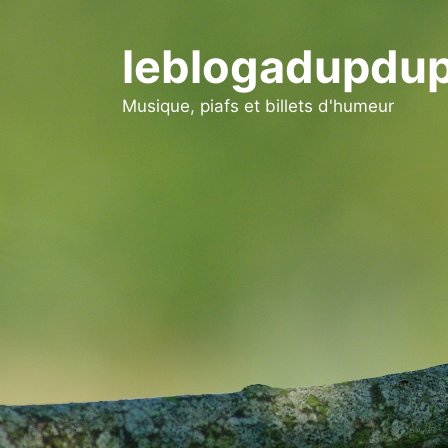
Aller
au
leblogadupdup
contenu
Musique, piafs et billets d'humeur