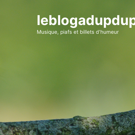
Aller
au
leblogadupdup
contenu
Musique, piafs et billets d'humeur