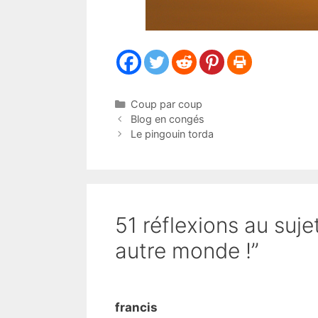
Catégories
Coup par coup
Blog en congés
Le pingouin torda
51 réflexions au suj
autre monde !”
francis