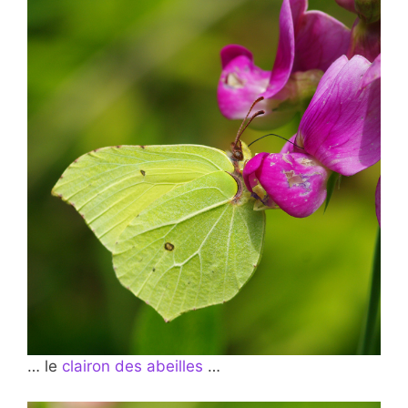
… le
clairon des abeilles
…