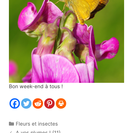
Bon week-end à tous !
Catégories
Fleurs et insectes
A vos plumes ! (11)