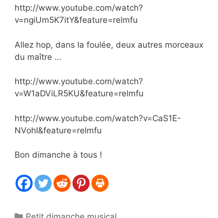
http://www.youtube.com/watch?
v=ngiUm5K7itY&feature=relmfu
Allez hop, dans la foulée, deux autres morceaux
du maître …
http://www.youtube.com/watch?
v=W1aDViLR5KU&feature=relmfu
http://www.youtube.com/watch?v=CaS1E-
NVohI&feature=relmfu
Bon dimanche à tous !
Catégories
Petit dimanche musical