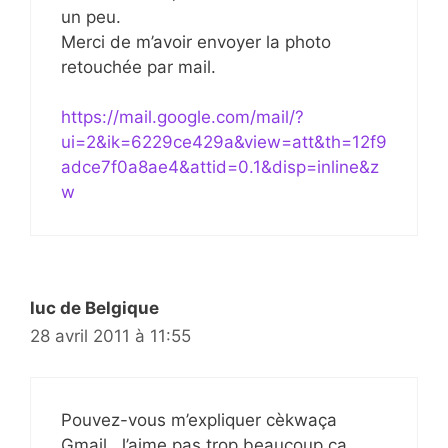
un peu.
Merci de m’avoir envoyer la photo
retouchée par mail.
https://mail.google.com/mail/?
ui=2&ik=6229ce429a&view=att&th=12f9
adce7f0a8ae4&attid=0.1&disp=inline&z
w
luc de Belgique
28 avril 2011 à 11:55
Pouvez-vous m’expliquer cèkwaça
Gmail. J’aime pas trop beaucoup ça