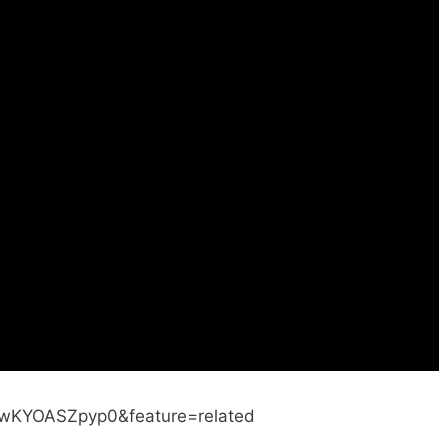
=wKYOASZpyp0&feature=related