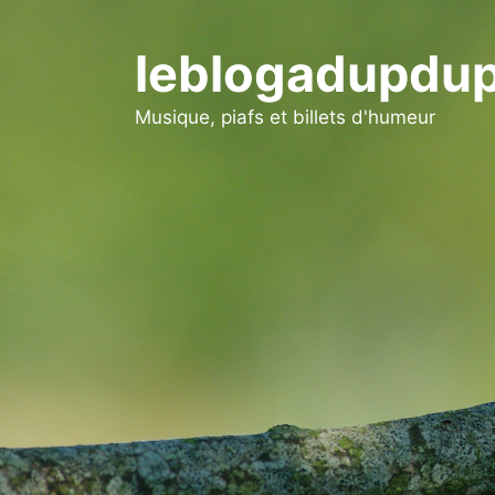
Aller
au
leblogadupdup
contenu
Musique, piafs et billets d'humeur