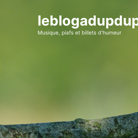
Aller
au
leblogadupdup
contenu
Musique, piafs et billets d'humeur