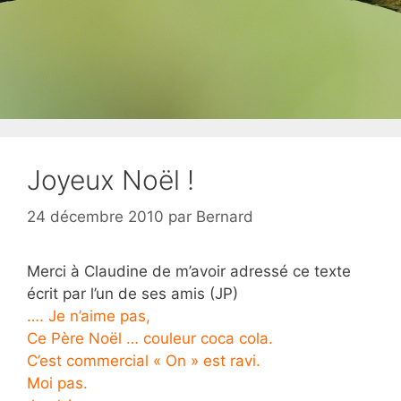
Joyeux Noël !
24 décembre 2010
par
Bernard
Merci à Claudine de m’avoir adressé ce texte
écrit par l’un de ses amis (JP)
…. Je n’aime pas,
Ce Père Noël … couleur coca cola.
C’est
commercial « On » est ravi.
Moi pas.