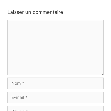
Laisser un commentaire
Commentaire
Nom
E-
mail
Site