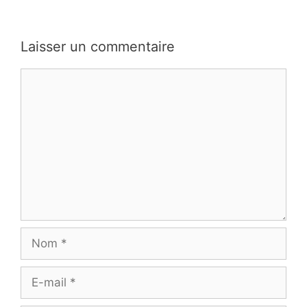
Laisser un commentaire
Commentaire
Nom
E-
mail