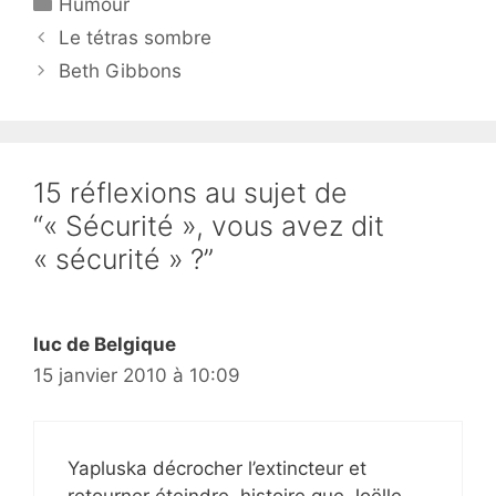
Catégories
Humour
Le tétras sombre
Beth Gibbons
15 réflexions au sujet de
“« Sécurité », vous avez dit
« sécurité » ?”
luc de Belgique
15 janvier 2010 à 10:09
Yapluska décrocher l’extincteur et
retourner éteindre, histoire que Joëlle