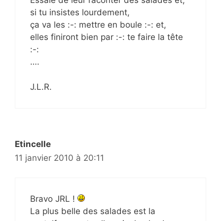
Essaie de leur raconter des salades et,
si tu insistes lourdement,
ça va les :-: mettre en boule :-: et,
elles finiront bien par :-: te faire la tête
:-:
….
J.L.R.
Etincelle
11 janvier 2010 à 20:11
Bravo JRL !
La plus belle des salades est la