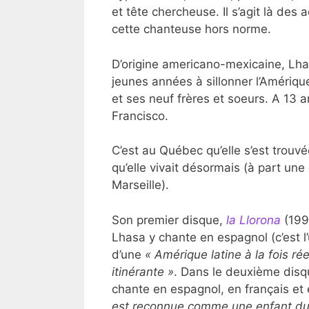
et tête chercheuse. Il s’agit là des 
cette chanteuse hors norme.
D’origine americano-mexicaine, Lha
jeunes années à sillonner l’Amériq
et ses neuf frères et soeurs. A 13 
Francisco.
C’est au Québec qu’elle s’est trouvé
qu’elle vivait désormais (à part un
Marseille).
Son premier disque,
la Llorona
(199
Lhasa y chante en espagnol (c’est l’u
d’une
« Amérique latine à la fois r
itinérante »
. Dans le deuxième dis
chante en espagnol, en français et 
est reconnue comme une enfant du 