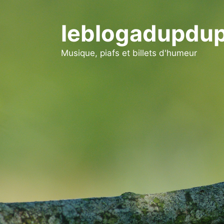
Aller
au
leblogadupdup
contenu
Musique, piafs et billets d'humeur