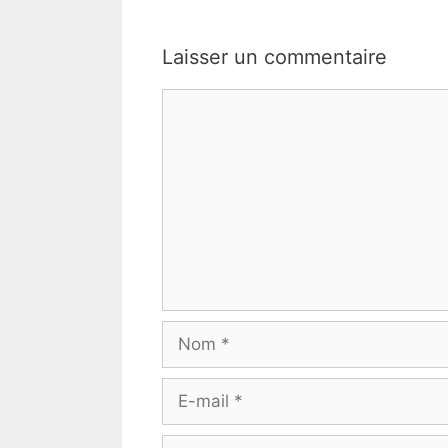
Laisser un commentaire
Commentaire
Nom
E-
mail
Site