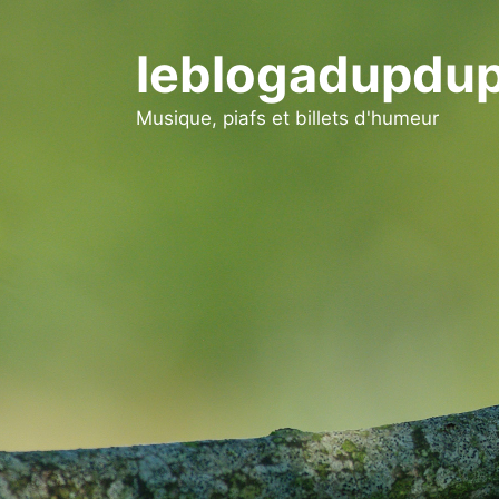
Aller
au
leblogadupdup
contenu
Musique, piafs et billets d'humeur