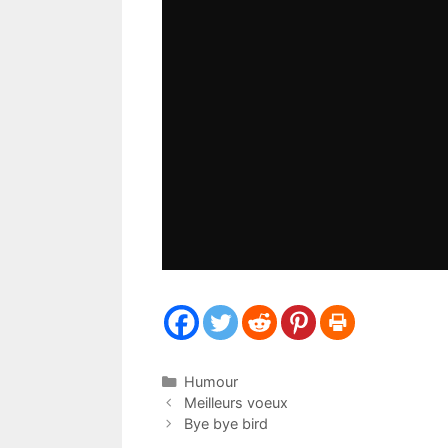
Catégories
Humour
Meilleurs voeux
Bye bye bird