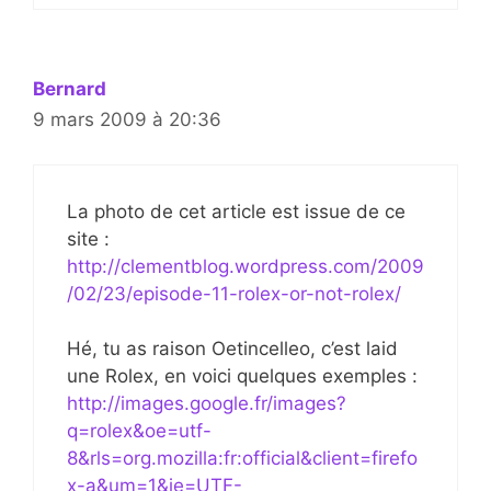
Bernard
9 mars 2009 à 20:36
La photo de cet article est issue de ce
site :
http://clementblog.wordpress.com/2009
/02/23/episode-11-rolex-or-not-rolex/
Hé, tu as raison Oetincelleo, c’est laid
une Rolex, en voici quelques exemples :
http://images.google.fr/images?
q=rolex&oe=utf-
8&rls=org.mozilla:fr:official&client=firefo
x-a&um=1&ie=UTF-