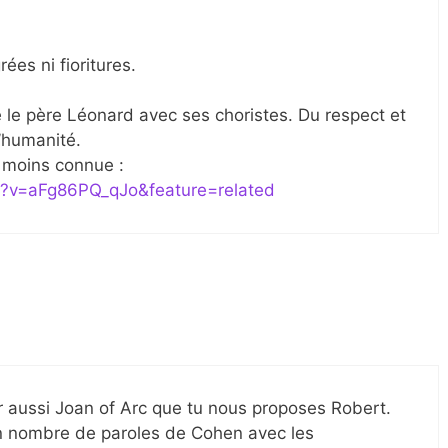
ées ni fioritures.
 le père Léonard avec ses choristes. Du respect et
’humanité.
e, moins connue :
h?v=aFg86PQ_qJo&feature=related
sir aussi Joan of Arc que tu nous proposes Robert.
 bon nombre de paroles de Cohen avec les