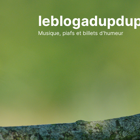
Aller
au
leblogadupdup
contenu
Musique, piafs et billets d'humeur