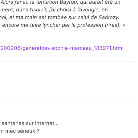
lors j’ai eu la tentation Bayrou, qui aurait été un
nt, dans l’isoloir, j’ai choisi à l’aveugle, en
moi, et ma main est tombée sur celui de Sarkozy.
 encore me faire lyncher par la profession (rires). »
re/200906/generation-sophie-marceau_183971.html
aisanteries sur internet…
un mec sérieux ?