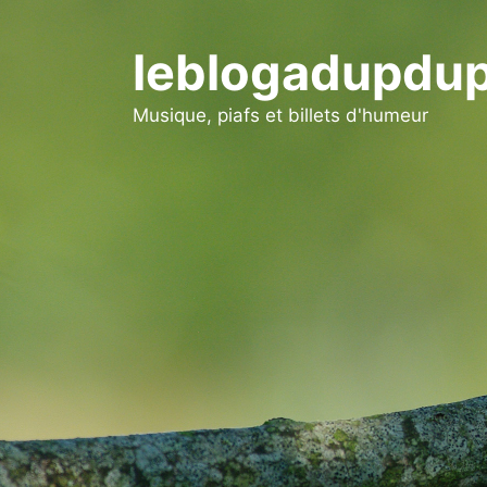
Aller
au
leblogadupdup
contenu
Musique, piafs et billets d'humeur