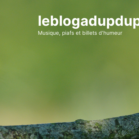
Aller
au
leblogadupdup
contenu
Musique, piafs et billets d'humeur