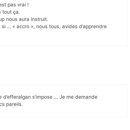
st pas vrai !
 tout ça.
p nous aura instruit.
si … « accro », nous tous, avides d’apprendre
be d’efferalgan s’impose … Je me demande
s pareils.