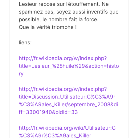
Lesieur repose sur l’étouffement. Ne
spammez pas, soyez aussi inventifs que
possible, le nombre fait la force.
Que la vérité triomphe !
liens:
http://fr.wikipedia.org/w/index.php?
title=Lesieur_%28huile%29&action=histo
ry
http://fr.wikipedia.org/w/index.php?
title=Discussion_Utilisateur:C%C3%A9r
%C3%A9ales_Killer/septembre_2008&di
ff=33001940&oldid=33
http://fr.wikipedia.org/wiki/Utilisateur:C
%C3%A9r%C3%A9ales_Killer