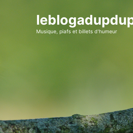
Aller
au
leblogadupdup
contenu
Musique, piafs et billets d'humeur