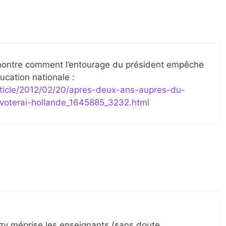
i montre comment l’entourage du président empêche
ucation nationale :
rticle/2012/02/20/apres-deux-ans-aupres-du-
-voterai-hollande_1645885_3232.html
ozy méprise les enseignants (sans doute