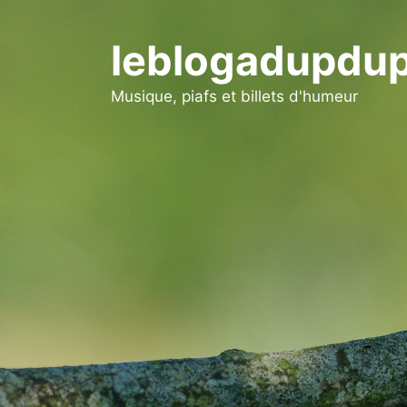
Aller
au
leblogadupdup
contenu
Musique, piafs et billets d'humeur