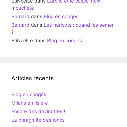
EtiNcelLe
dans
L’arolle et le casse-noix
moucheté
Bernard
dans
Blog en congés
Bernard
dans
Les haricots : quand les semer
?
EtiNcelLe
dans
Blog en congés
Articles récents
Blog en congés
Milans en lisière
Encore des devinettes !
La phragmite des joncs