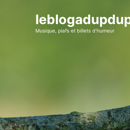
Aller
au
leblogadupdup
contenu
Musique, piafs et billets d'humeur