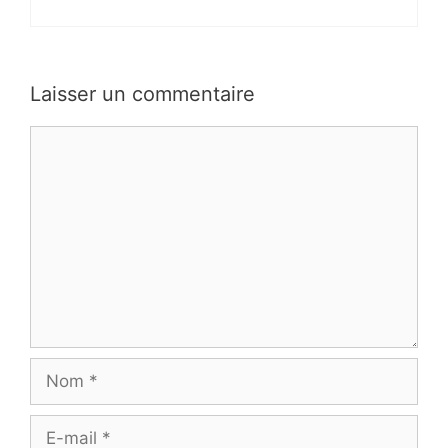
Laisser un commentaire
Commentaire
Nom
E-