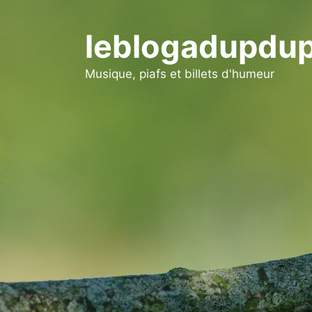
Aller
au
leblogadupdup
contenu
Musique, piafs et billets d'humeur