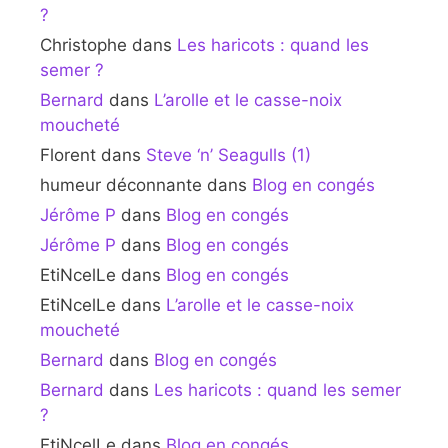
?
Christophe
dans
Les haricots : quand les
semer ?
Bernard
dans
L’arolle et le casse-noix
moucheté
Florent
dans
Steve ‘n’ Seagulls (1)
humeur déconnante
dans
Blog en congés
Jérôme P
dans
Blog en congés
Jérôme P
dans
Blog en congés
EtiNcelLe
dans
Blog en congés
EtiNcelLe
dans
L’arolle et le casse-noix
moucheté
Bernard
dans
Blog en congés
Bernard
dans
Les haricots : quand les semer
?
EtiNcelLe
dans
Blog en congés