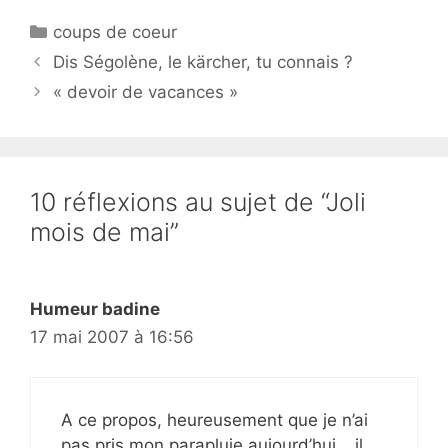
Catégories
coups de coeur
Dis Ségolène, le kärcher, tu connais ?
« devoir de vacances »
10 réflexions au sujet de “Joli
mois de mai”
Humeur badine
17 mai 2007 à 16:56
A ce propos, heureusement que je n’ai
pas pris mon parapluie aujourd’hui… il